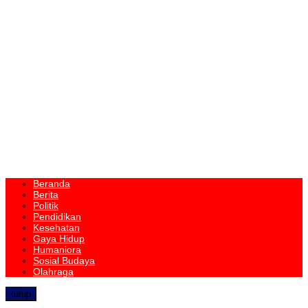
Beranda
Berita
Politik
Pendidikan
Kesehatan
Gaya Hidup
Humaniora
Sosial Budaya
Olahraga
tutup