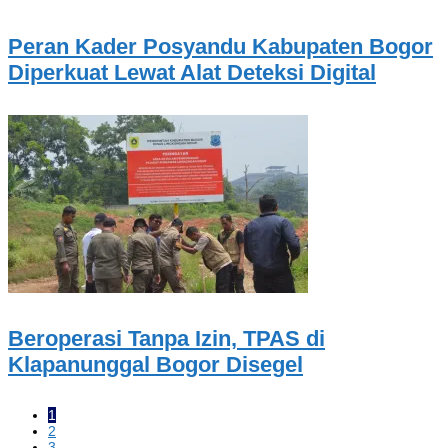
Peran Kader Posyandu Kabupaten Bogor
Diperkuat Lewat Alat Deteksi Digital
Beroperasi Tanpa Izin, TPAS di
Klapanunggal Bogor Disegel
1
2
3