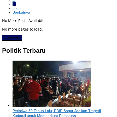
…
86
Berikutnya
No More Posts Available.
No more pages to load.
View More
Politik Terbaru
Peristiwa 30 Tahun Lalu, PDIP Bogor Jadikan Tragedi
Kudatuli untuk Memperkuat Persatuan