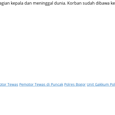
 bagian kepala dan meninggal dunia. Korban sudah dibawa ke
otor Tewas
Pemotor Tewas di Puncak
Polres Bogor
Unit Gakkum Pol