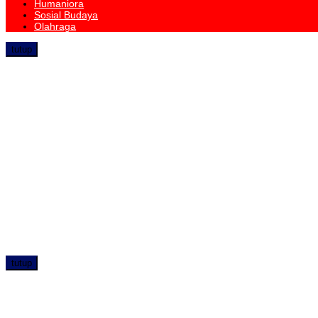
Humaniora
Sosial Budaya
Olahraga
tutup
tutup