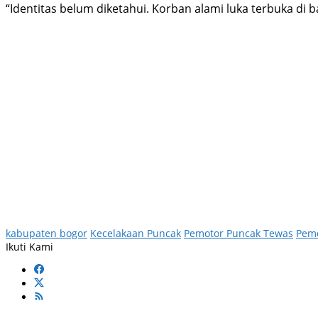
“Identitas belum diketahui. Korban alami luka terbuka di
kabupaten bogor
Kecelakaan Puncak
Pemotor Puncak Tewas
Pem
Ikuti Kami