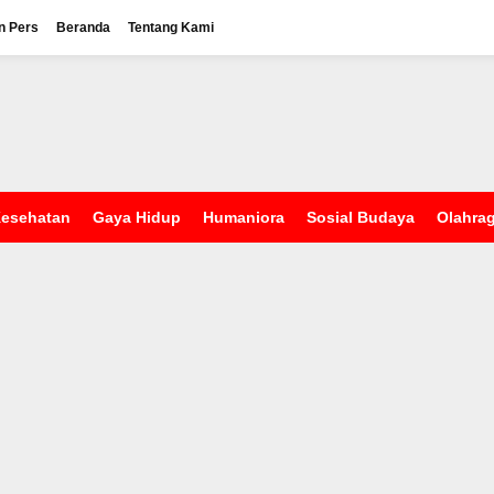
n Pers
Beranda
Tentang Kami
esehatan
Gaya Hidup
Humaniora
Sosial Budaya
Olahra