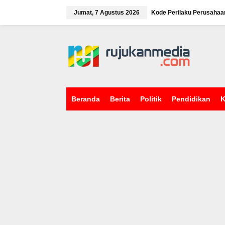
L
e
Jumat, 7 Agustus 2026
Kode Perilaku Perusahaa
w
a
tutup
t
i
k
e
k
o
n
Beranda
Berita
Politik
Pendidikan
K
t
e
n