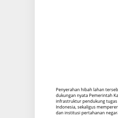
s
u
n
Penyerahan hibah lahan terseb
dukungan nyata Pemerintah K
infrastruktur pendukung tuga
Indonesia, sekaligus memperer
dan institusi pertahanan negar