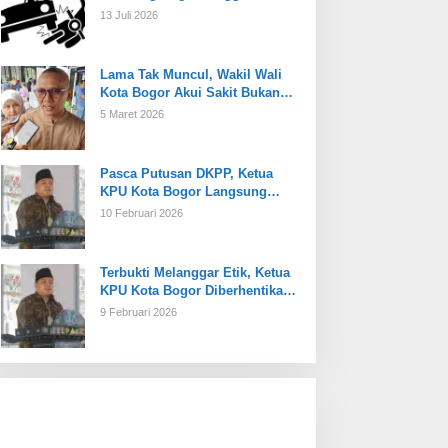
13 Juli 2026
Lama Tak Muncul, Wakil Wali
Kota Bogor Akui Sakit Bukan
Karena Masalah Internal
5 Maret 2026
Pasca Putusan DKPP, Ketua
KPU Kota Bogor Langsung
Dijabat Plt
10 Februari 2026
Terbukti Melanggar Etik, Ketua
KPU Kota Bogor Diberhentikan
Tetap
9 Februari 2026