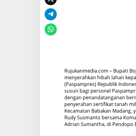
e
s
U
n
t
u
k
P
e
m
b
a
n
Rujukanmedia.com – Bupati Bo
g
menyerahkan hibah lahan kep
u
n
(Paspampres) Republik Indon
a
susun bagi personel Paspampre
n
dengan penandatanganan berit
R
penyerahan sertifikat tanah mil
u
m
Kecamatan Babakan Madang, ya
a
Rudy Susmanto bersama Koman
h
Adrian Sumantha, di Pendopo B
S
u