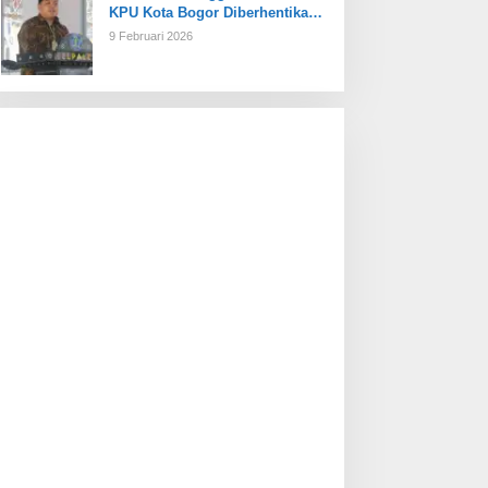
KPU Kota Bogor Diberhentikan
Tetap
9 Februari 2026