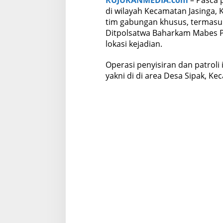
e
di wilayah Kecamatan Jasinga,
w
tim gabungan khusus, termasuk
a
Ditpolsatwa Baharkam Mabes Po
s
lokasi kejadian.
Operasi penyisiran dan patroli in
yakni di di area Desa Sipak, K