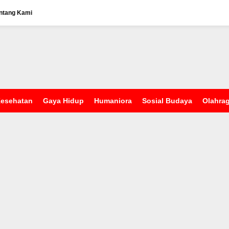
ntang Kami
esehatan
Gaya Hidup
Humaniora
Sosial Budaya
Olahra