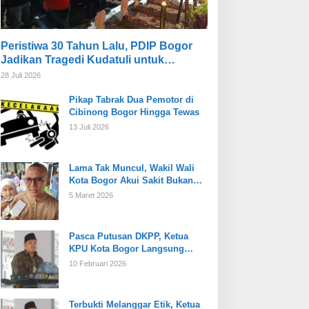
Peristiwa 30 Tahun Lalu, PDIP Bogor
Jadikan Tragedi Kudatuli untuk
Memperkuat Persatuan
28 Juli 2026
Pikap Tabrak Dua Pemotor di
Cibinong Bogor Hingga Tewas
13 Juli 2026
Lama Tak Muncul, Wakil Wali
Kota Bogor Akui Sakit Bukan
Karena Masalah Internal
5 Maret 2026
Pasca Putusan DKPP, Ketua
KPU Kota Bogor Langsung
Dijabat Plt
10 Februari 2026
Terbukti Melanggar Etik, Ketua