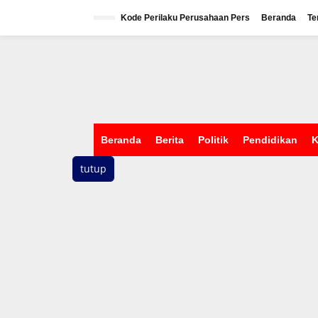
L
e
Kode Perilaku Perusahaan Pers
Beranda
Te
w
a
t
i
k
e
k
o
n
Beranda
Berita
Politik
Pendidikan
K
t
e
tutup
n