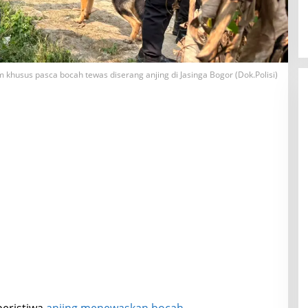
im khusus pasca bocah tewas diserang anjing di Jasinga Bogor (Dok.Polisi)
peristiwa
anjing menewaskan bocah