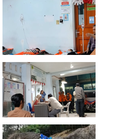
Data Sementara, Siswa Diduga Korban Keracunan MBG di Dramaga 
Puluhan Pelajar dan Guru di Dramaga Bogor Diduga Keracunan Us