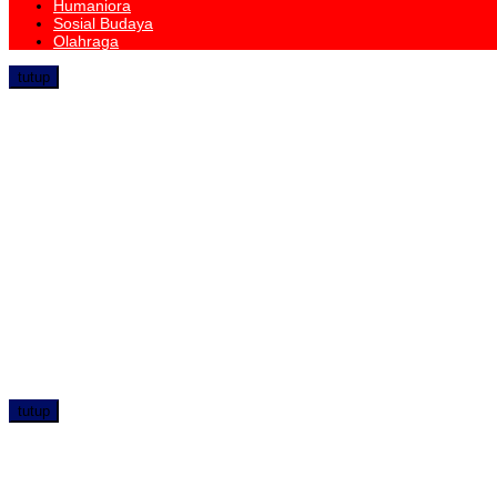
Humaniora
Sosial Budaya
Olahraga
tutup
tutup