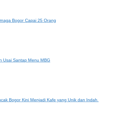
amaga Bogor Capai 25 Orang
an Usai Santap Menu MBG
ak Bogor Kini Menjadi Kafe yang Unik dan Indah.