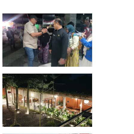
Pemkab Bogor Uji Sampel Menu MBG Usai Puluhan Siswa SDN Cihe
Kairos Coffee Eatery di Parung Bogor Jadi Salah Satu Kafe Terluas