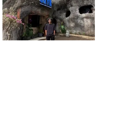
SKYR Kafe yang Punya Tempat Bekas Goa Terbengkalai di Puncak Bog