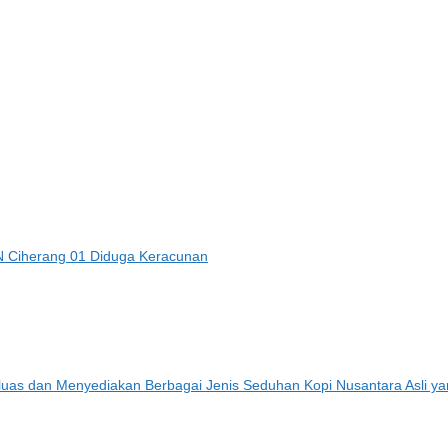
 Ciherang 01 Diduga Keracunan
erluas dan Menyediakan Berbagai Jenis Seduhan Kopi Nusantara Asli ya