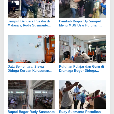
Jemput Bendera Pusaka di
Pemkab Bogor Uji Sampel
Malasari, Rudy Susmanto
Menu MBG Usai Puluhan
Kobarkan Semangat
Siswa SDN Ciherang 01
Persatuan Kabupaten Bogor
Diduga Keracunan
Data Sementara, Siswa
Puluhan Pelajar dan Guru di
Diduga Korban Keracunan
Dramaga Bogor Diduga
MBG di Dramaga Bogor Capai
Keracunan Usai Santap Menu
25 Orang
MBG
Bupati Bogor Rudy Susmanto
Rudy Susmanto Resmikan