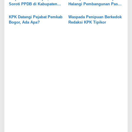
Soroti PPDB di Kabupaten
Halangi Pembangunan Pasar
Bogor
Citayam
KPK Datangi Pejabat Pemkab
Waspada Penipuan Berkedok
Bogor, Ada Apa?
Redaksi KPK Tipikor