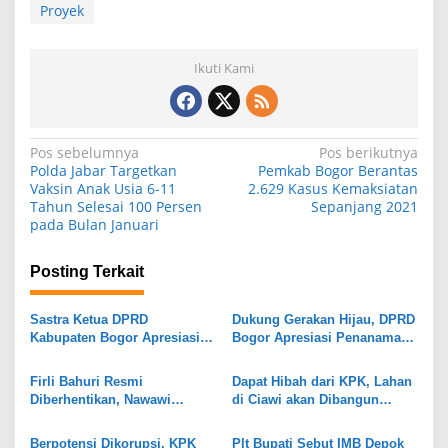
Proyek
Ikuti Kami
N
Pos sebelumnya
Pos berikutnya
Polda Jabar Targetkan
Pemkab Bogor Berantas
a
Vaksin Anak Usia 6-11
2.629 Kasus Kemaksiatan
Tahun Selesai 100 Persen
Sepanjang 2021
v
pada Bulan Januari
i
g
Posting Terkait
a
s
Sastra Ketua DPRD
Dukung Gerakan Hijau, DPRD
Kabupaten Bogor Apresiasi
Bogor Apresiasi Penanaman
i
Respons Cepat Rudy
1.000 Pohon di Pakansari
Susmanto, Medsos Jadi
p
Firli Bahuri Resmi
Dapat Hibah dari KPK, Lahan
Kunci Serap Aspirasi
Diberhentikan, Nawawi
di Ciawi akan Dibangun
o
Pomolango Ditunjuk
Kantor Desa dan Koramil
s
Presiden Jadi ketua KPK
Berpotensi Dikorupsi, KPK
Plt Bupati Sebut IMB Depok