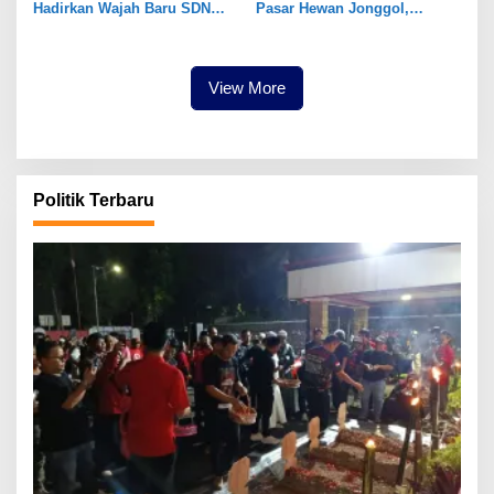
Hadirkan Wajah Baru SDN
Pasar Hewan Jonggol,
Tegal Benteng, Setelah 11
Perkuat Ekonomi Peternakan
Tahun Tak Tersentuh
dan Dukung Pengembangan
Pembangunan
Bogor Timur
View More
Politik Terbaru