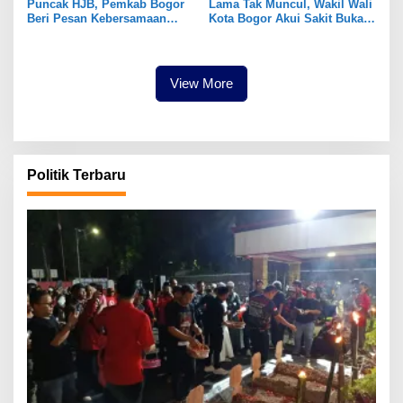
Puncak HJB, Pemkab Bogor
Lama Tak Muncul, Wakil Wali
Beri Pesan Kebersamaan
Kota Bogor Akui Sakit Bukan
Lewat Mapag Pajajaran Anyar
Karena Masalah Internal
View More
Politik Terbaru