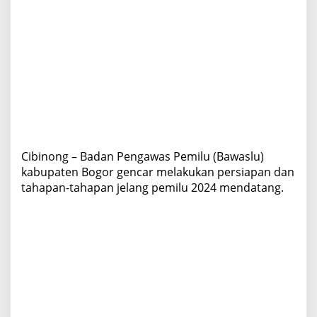
J
e
l
a
n
g
P
e
m
i
l
u
Cibinong – Badan Pengawas Pemilu (Bawaslu)
2
kabupaten Bogor gencar melakukan persiapan dan
0
tahapan-tahapan jelang pemilu 2024 mendatang.
2
4