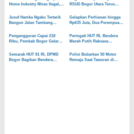
i
Home Industry Miras Ilegal,
RSUD Bogor Utara Terus
Ratusan Botol Disita
Bergulir, 8 Orang Diperiksa
p
Kejari
Jusuf Hamka Ngaku Tertarik
Gelapkan Perhiasan hingga
o
Bangun Jalan Tambang
Rp635 Juta, Dua Perempuan
s
Kabupaten Bogor
di Gunungputri Bogor
Ditangkap
Pengangguran Capai 218
Peringati HUT RI, Bendera
Ribu, Pemkab Bogor Gelar
Merah Putih Raksasa
Job Fair
Dipasang di Stadion
Pakansari
Semarak HUT 81 RI, DPMD
Polisi Bubarkan 50 Motor
Bogor Bagikan Bendera
Remaja Saat Tawuran di
Merah Putih ke Warga
Parung Bogor
Cigombong