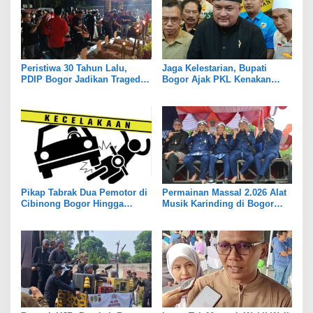
Peristiwa 30 Tahun Lalu,
Jaga Kelestarian, Bupati
PDIP Bogor Jadikan Tragedi
Bogor Ajak PKL Kenakan
Kudatuli untuk Memperkuat
Ornamen Budaya Sunda Saat
Persatuan
Berjualan
Pikap Tabrak Dua Pemotor di
Permainan Massal 2.026 Alat
Cibinong Bogor Hingga
Musik Karinding di Bogor
Tewas
Pecahkan Rekor MURI