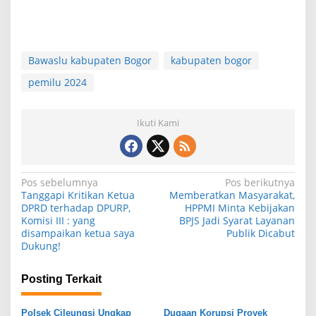
Bawaslu kabupaten Bogor
kabupaten bogor
pemilu 2024
Ikuti Kami
N
Pos sebelumnya
Pos berikutnya
Tanggapi Kritikan Ketua
Memberatkan Masyarakat,
a
DPRD terhadap DPURP,
HPPMI Minta Kebijakan
Komisi III : yang
BPJS Jadi Syarat Layanan
v
disampaikan ketua saya
Publik Dicabut
i
Dukung!
g
Posting Terkait
a
s
Polsek Cileungsi Ungkap
Dugaan Korupsi Proyek