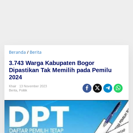
Beranda
/
Berita
3
.
3.743 Warga Kabupaten Bogor
7
4
Dipastikan Tak Memilih pada Pemilu
3
2024
W
a
Khair
13 November 2023
r
Berita
,
Politik
g
a
K
a
b
u
p
a