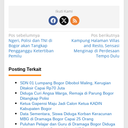
Ikuti Kami
N
Pos sebelumnya
Pos berikutnya
Ngeri, Polisi dan TNI di
Kampung Halaman Villas
a
Bogor akan Tangkap
and Resto, Sensasi
Pengganggu Ketertiban
Menginap di Perdesaan
v
Pemilu
Tempo Dulu
i
g
Posting Terkait
a
s
SDN 01 Lumpang Bogor Dibobol Maling, Kerugian
Ditaksir Capai Rp70 Juta
i
Diduga Curi Angsa Warga, Remaja di Parung Bogor
Ditangkap Polisi
p
Ketua Gapensi Maju Jadi Calon Ketua KADIN
o
Kabupaten Bogor
Data Sementara, Siswa Diduga Korban Keracunan
s
MBG di Dramaga Bogor Capai 25 Orang
Puluhan Pelajar dan Guru di Dramaga Bogor Diduga