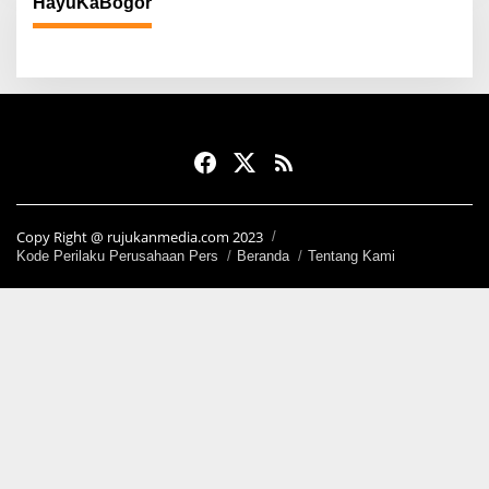
HayuKaBogor
Copy Right @ rujukanmedia.com 2023
Kode Perilaku Perusahaan Pers
Beranda
Tentang Kami