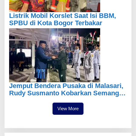
Listrik Mobil Korslet Saat Isi BBM,
SPBU di Kota Bogor Terbakar
Jemput Bendera Pusaka di Malasari,
Rudy Susmanto Kobarkan Semangat
Persatuan Kabupaten Bogor
View More