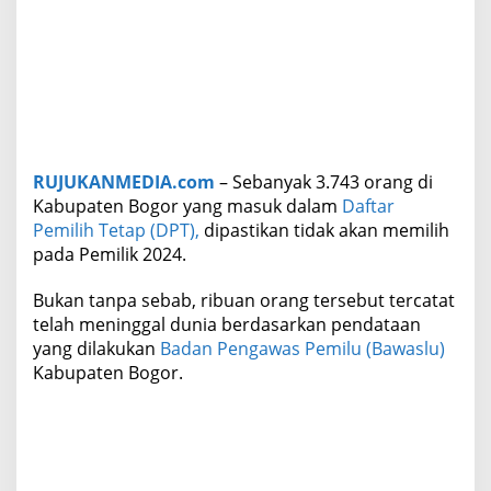
l
i
h
p
a
d
a
P
e
RUJUKANMEDIA.com
– Sebanyak 3.743 orang di
m
Kabupaten Bogor yang masuk dalam
Daftar
i
Pemilih Tetap (DPT),
dipastikan tidak akan memilih
l
pada Pemilik 2024.
u
2
0
Bukan tanpa sebab, ribuan orang tersebut tercatat
2
telah meninggal dunia berdasarkan pendataan
4
yang dilakukan
Badan Pengawas Pemilu (Bawaslu)
Kabupaten Bogor.