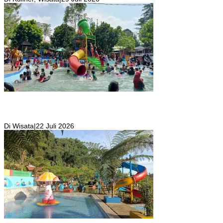
Wisata Toyo Lembah Hijau Cibatok Lewiliang Jadi Tempat Favorit
Wisata Renang Murah Meriah Sekaligus Tempat Renang Para Atlit
Bogor Barat
Di Wisata
|
22 Juli 2026