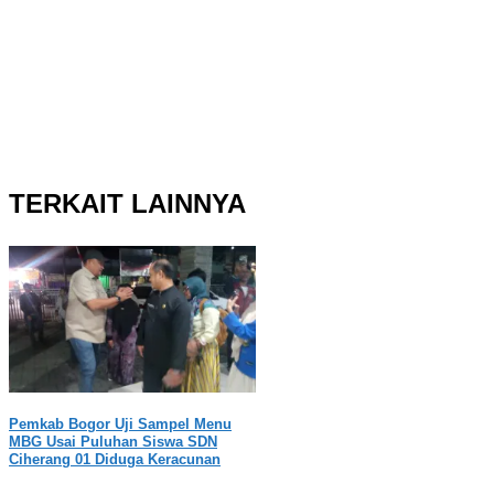
TERKAIT LAINNYA
Pemkab Bogor Uji Sampel Menu
MBG Usai Puluhan Siswa SDN
Ciherang 01 Diduga Keracunan