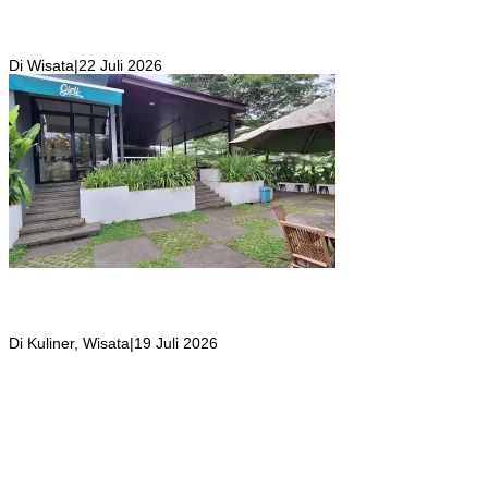
Kolam Renang Rawa Gabus Bersumber dari Mata Air Alami
Pegunungan yang Punya Pemandangan Langsung di Alam dan
Pegunungan
Di Wisata
|
22 Juli 2026
Girli Coffee Salah Satu Kafe yang Memiliki Suasana Syahdu dengan
Suara Aliran Sungai ditambah Pemandangan Gunung Salak yang
Indah!
Di Kuliner, Wisata
|
19 Juli 2026