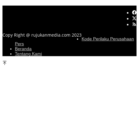
Copy Right @ rujukanmedia.com 2023
Kode Perilaku Perusahaan
Pers
Beranda
Tentang Kami