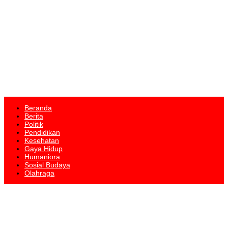
Beranda
Berita
Politik
Pendidikan
Kesehatan
Gaya Hidup
Humaniora
Sosial Budaya
Olahraga