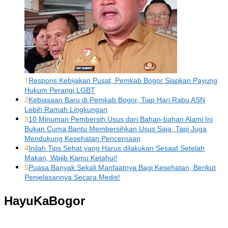
1
Respons Kebijakan Pusat, Pemkab Bogor Siapkan Payung
Hukum Perangi LGBT
2
Kebiasaan Baru di Pemkab Bogor, Tiap Hari Rabu ASN
Lebih Ramah Lingkungan
3
10 Minuman Pembersih Usus dari Bahan-bahan Alami Ini
Bukan Cuma Bantu Membersihkan Usus Saja, Tapi Juga
Mendukung Kesehatan Pencernaan
4
Inilah Tips Sehat yang Harus dilakukan Sesaat Setelah
Makan, Wajib Kamu Ketahui!
5
Puasa Banyak Sekali Manfaatnya Bagi Kesehatan, Berikut
Penjelasannya Secara Medis!
HayuKaBogor