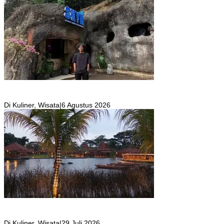
SKYR Kafe yang Punya Tempat Bekas Goa Terbengkalai di Puncak
Bogor Kini Menjadi Kafe yang Unik dan Indah.
Di Kuliner, Wisata
|
6 Agustus 2026
Resto Sekaligus Tempat Wisata di Rumah Air Bogor Masi Jadi
Tempat Favorit Liburan Akhir Pekan!
Di Kuliner, Wisata
|
29 Juli 2026