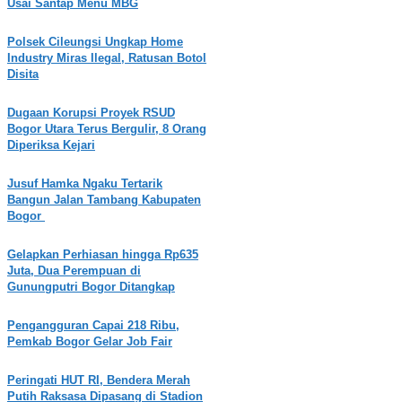
Usai Santap Menu MBG
Polsek Cileungsi Ungkap Home
Industry Miras Ilegal, Ratusan Botol
Disita
Dugaan Korupsi Proyek RSUD
Bogor Utara Terus Bergulir, 8 Orang
Diperiksa Kejari
Jusuf Hamka Ngaku Tertarik
Bangun Jalan Tambang Kabupaten
Bogor
Gelapkan Perhiasan hingga Rp635
Juta, Dua Perempuan di
Gunungputri Bogor Ditangkap
Pengangguran Capai 218 Ribu,
Pemkab Bogor Gelar Job Fair
Peringati HUT RI, Bendera Merah
Putih Raksasa Dipasang di Stadion