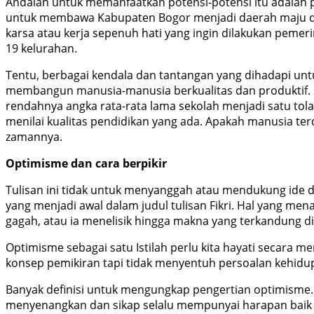
Andalan untuk memanfaatkan potensi-potensi itu adalah
untuk membawa Kabupaten Bogor menjadi daerah maju da
karsa atau kerja sepenuh hati yang ingin dilakukan pemer
19 kelurahan.
Tentu, berbagai kendala dan tantangan yang dihadapi untu
membangun manusia-manusia berkualitas dan produktif. 
rendahnya angka rata-rata lama sekolah menjadi satu tola
menilai kualitas pendidikan yang ada. Apakah manusia te
zamannya.
Optimisme dan cara berpikir
Tulisan ini tidak untuk menyanggah atau mendukung ide dan
yang menjadi awal dalam judul tulisan Fikri. Hal yang menar
gagah, atau ia menelisik hingga makna yang terkandung d
Optimisme sebagai satu Istilah perlu kita hayati secara 
konsep pemikiran tapi tidak menyentuh persoalan kehidup
Banyak definisi untuk mengungkap pengertian optimisme.
menyenangkan dan sikap selalu mempunyai harapan baik di