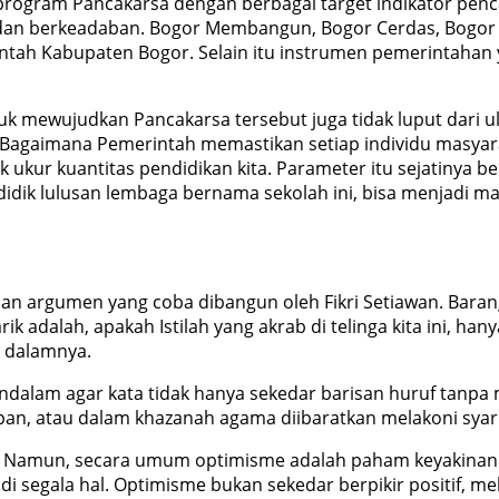
 program Pancakarsa dengan berbagai target indikator pe
n berkeadaban. Bogor Membangun, Bogor Cerdas, Bogor S
intah Kabupaten Bogor. Selain itu instrumen pemerintahan y
k mewujudkan Pancakarsa tersebut juga tidak luput dari ula
Bagaimana Pemerintah memastikan setiap individu masyara
k ukur kuantitas pendidikan kita. Parameter itu sejatinya 
rdidik lulusan lembaga bernama sekolah ini, bisa menjadi 
 argumen yang coba dibangun oleh Fikri Setiawan. Barangkali
ik adalah, apakah Istilah yang akrab di telinga kita ini, ha
i dalamnya.
mendalam agar kata tidak hanya sekedar barisan huruf tanp
an, atau dalam khazanah agama diibaratkan melakoni syari
 Namun, secara umum optimisme adalah paham keyakinan at
 segala hal. Optimisme bukan sekedar berpikir positif, me