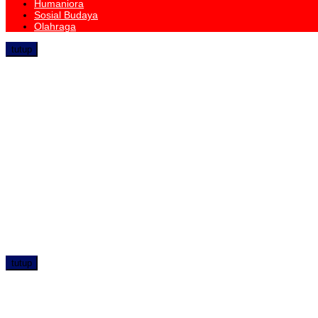
Humaniora
Sosial Budaya
Olahraga
tutup
tutup