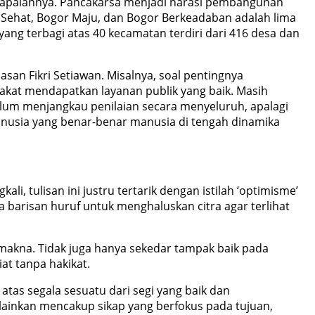
ncapaiannya. Pancakarsa menjadi narasi pembangunan
ehat, Bogor Maju, dan Bogor Berkeadaban adalah lima
ang terbagi atas 40 kecamatan terdiri dari 416 desa dan
san Fikri Setiawan. Misalnya, soal pentingnya
kat mendapatkan layanan publik yang baik. Masih
belum menjangkau penilaian secara menyeluruh, apalagi
manusia yang benar-benar manusia di tengah dinamika
, tulisan ini justru tertarik dengan istilah ‘optimisme’
nya barisan huruf untuk menghaluskan citra agar terlihat
a makna. Tidak juga hanya sekedar tampak baik pada
at tanpa hakikat.
as segala sesuatu dari segi yang baik dan
lainkan mencakup sikap yang berfokus pada tujuan,